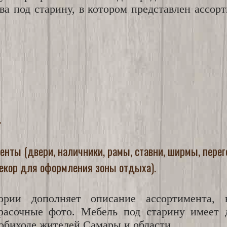
ева под старину, в котором представлен ассор
.
ты (двери, наличники, рамы, ставни, ширмы, перего
кор для оформления зоны отдыха).
рии дополняет описание ассортимента, в
расочные фото. Мебель под старину имеет 
обиходе жителей Самары и области.