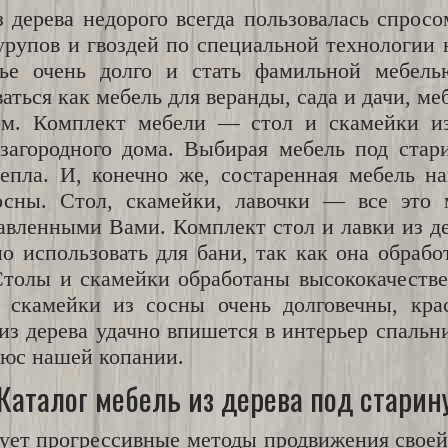
 дерева недорого всегда пользовалась спросо
урупов и гвоздей по специальной технологии 
е очень долго и стать фамильной мебель
ться как мебель для веранды, сада и дачи, ме
ом. Комплект мебели — стол и скамейки из
загородного дома. Выбирая мебель под стар
епла. И, конечно же, состаренная мебель на
сосны. Стол, скамейки, лавочки — все эт
авленными Вами. Комплект стол и лавки из де
о использовать для бани, так как она обраб
толы и скамейки обработаны высококачестве
и скамейки из сосны очень долговечны, кра
из дерева удачно впишется в интерьер спальн
люс нашей копании.
Каталог мебель из дерева под старин
ет прогрессивные методы продвижения своей