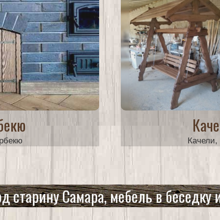
бекю
Каче
арбекю
Качели,
д старину Самара, мебель в беседку 