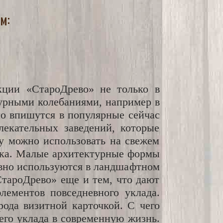
м:
кции «СтароДрево» не только в
урными колебаниями, например в
но впишутся в популярные сейчас
лекательных заведений, которые
ну можно использовать на свежем
стка. Малые архитектурные формы
тивно используются в ландшафтном
СтароДрево» еще и тем, что дают
лементов повседневного уклада.
рода визитной карточкой. С чего
его уклада в современную жизнь.