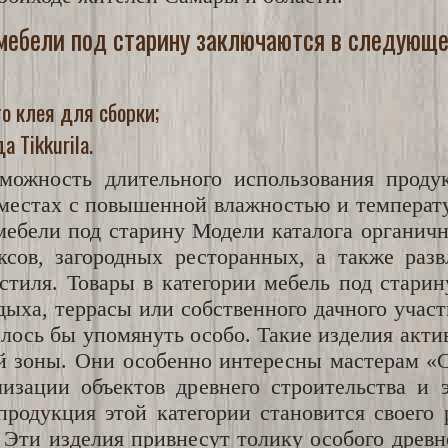
мебели под старину заключаются в следующе
го клея для сборки;
 Tikkurila.
зможность длительного использования проду
 местах с повышенной влажностью и температ
ебели под старину Модели каталога органич
сов, загородных ресторанных, а также разв
тиля. Товары в категории мебель под стари
дыха, террасы или собственного дачного уча
телось бы упомянуть особо. Такие изделия ак
й зоны. Они особенно интересны мастерам «
изации объектов древнего строительства и э
родукция этой категории становится своего 
 Эти изделия привнесут толику особого древн