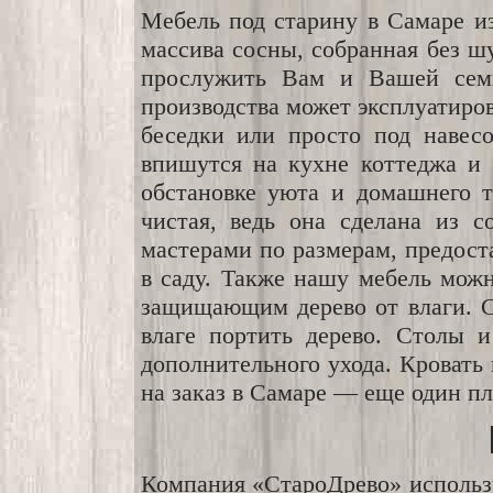
Мебель под старину в Самаре из
массива сосны, собранная без ш
прослужить Вам и Вашей семь
производства может эксплуатирова
беседки или просто под навес
впишутся на кухне коттеджа и 
обстановке уюта и домашнего т
чистая, ведь она сделана из 
мастерами по размерам, предост
в саду. Также нашу мебель можн
защищающим дерево от влаги. С
влаге портить дерево. Столы 
дополнительного ухода. Кровать 
на заказ в Самаре — еще один п
Компания «СтароДрево» использу