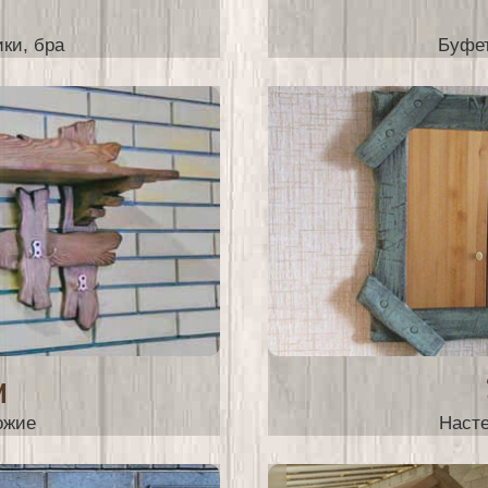
ы
ки, бра
Буфет
и
ожие
Наст